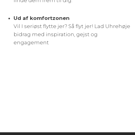
finde dem frem til dig.
Ud af komfortzonen
​Vil I seriøst flytte jer? Så flyt jer! Lad Uhrehøje
bidrag med inspiration, gejst og
engagement