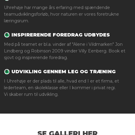
Uhrehøje har mange års erfaring med spændende
teamudviklingsforløb, hvor naturen er vores foretrukne
læringsrum.
INSPIRERENDE FOREDRAG UDBYDES
Med på teamet er bl.a. vinder af "Alene i Vildmarken" Jon
Lindberg og Robinson 2009 vinder Villy Eenberg. Book et
sjovt og inspirerende foredrag.
UDVIKLING GENNEM LEG OG TRÆNING
I Uhrehøje er der plads til alle, hvad end I er et firma, et
lederteam, en skoleklasse eller I kommer i privat regi.
Vi skaber rum til udvikling.
SE GALLERI HER