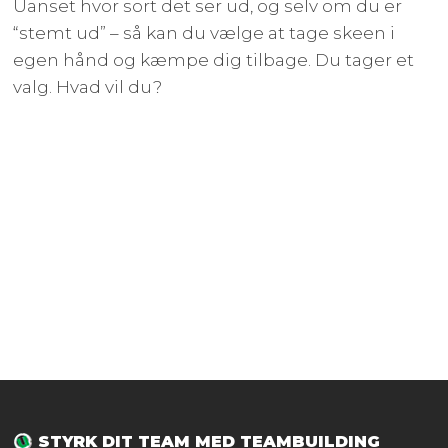
Uanset hvor sort det ser ud, og selv om du er
“stemt ud” – så kan du vælge at tage skeen i
egen hånd og kæmpe dig tilbage. Du tager et
valg. Hvad vil du?
STYRK DIT TEAM MED TEAMBUILDING