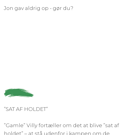
Jon gav aldrig op - gør du?
”SAT AF HOLDET”
”Gamle” Villy fortæller om det at blive ”sat af
holdet” – at stå udenfor i kampen om de