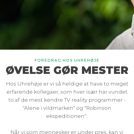
FOREDRAG HOS UHREHØJE
ØVELSE GØR MESTER
Hos Uhrehøje er vi så heldige at have to meget
erfarende kollegaer, som hver især har vundet
to af de mest kendre TV reality programmer -
"Alene i vildmarken" og "Robinson
ekspeditionen".
Når vi som mennesker er under pres, kan vi